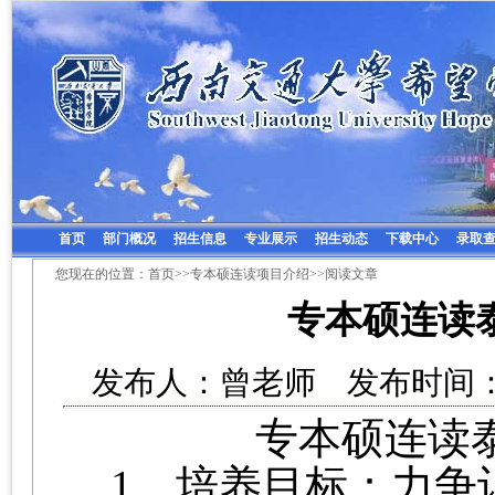
首页
部门概况
招生信息
专业展示
招生动态
下载中心
录取
您现在的位置：
首页
>>
专本硕连读项目介绍
>>阅读文章
专本硕连读泰
发布人：曾老师 发布时间：20
专本硕连读
1、
培养目标：力争