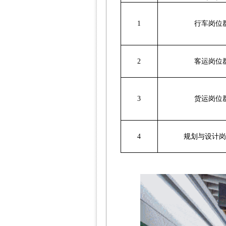
1
行车岗位
2
客运岗位
3
货运岗位
4
规划与设计岗