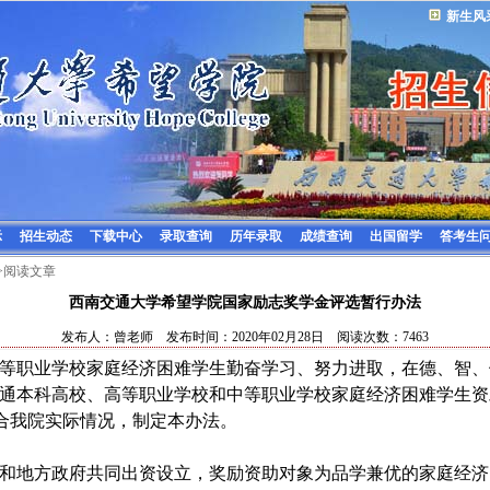
新生风
示
招生动态
下载中心
录取查询
历年录取
成绩查询
出国留学
答考生
>阅读文章
西南交通大学希望学院国家励志奖学金评选暂行办法
发布人：曾老师 发布时间：2020年02月28日 阅读次数：7463
等职业学校家庭经济困难学生勤奋学习、努力进取，在德、智、
通本科高校、高等职业学校和中等职业学校
家庭经济困难学生资
，结合我院实际情况，制定本办法。
和地方政府共同出资设立，奖励资助对象为品学兼优的家庭经济